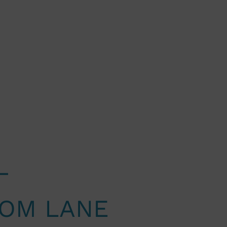
–
TOM LANE