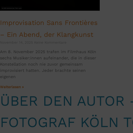
Improvisation Sans Frontières
– Ein Abend, der Klangkunst
November 14, 2025
Keine Kommentare
Am 8. November 2025 trafen im Filmhaus Köln
sechs Musiker:innen aufeinander, die in dieser
Konstellation noch nie zuvor gemeinsam
improvisiert hatten. Jeder brachte seinen
eigenen
Weiterlesen »
ÜBER DEN AUTOR 
FOTOGRAF KÖLN 