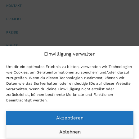
KONTAKT
PROJEKTE
PREISE
KUNST
Einwilligung verwalten
TOM LANE
Um dir ein optimales Erlebnis zu bieten, verwenden wir Technologien
wie Cookies, um Geräteinformationen zu speichern und/oder darauf
AGB
zuzugreifen. Wenn du diesen Technologien zustimmst, können wir
Daten wie das Surfverhalten oder eindeutige IDs auf dieser Website
DATENSCHUTZERKLÄRUNG
verarbeiten. Wenn du deine Einwillligung nicht erteilst oder
zurückziehst, können bestimmte Merkmale und Funktionen
IMPRESSUM
beeinträchtigt werden.
BLOG
Akzeptieren
DOWNLOADS
Ablehnen