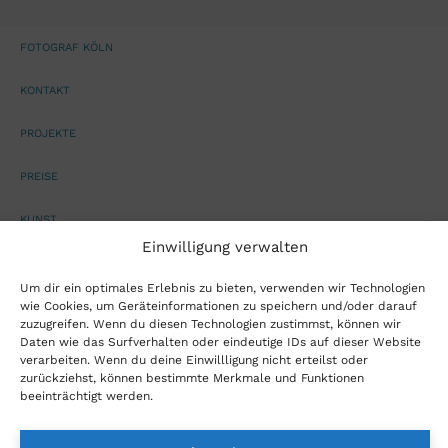
FOTOGRAF KÖLN
KONTAKT
PROJEKTE
PREISE
KUNST
Einwilligung verwalten
TOM LANE
Um dir ein optimales Erlebnis zu bieten, verwenden wir Technologien
wie Cookies, um Geräteinformationen zu speichern und/oder darauf
AGB
zuzugreifen. Wenn du diesen Technologien zustimmst, können wir
Daten wie das Surfverhalten oder eindeutige IDs auf dieser Website
DATENSCHUTZERKLÄRUNG
verarbeiten. Wenn du deine Einwillligung nicht erteilst oder
zurückziehst, können bestimmte Merkmale und Funktionen
IMPRESSUM
beeinträchtigt werden.
BLOG