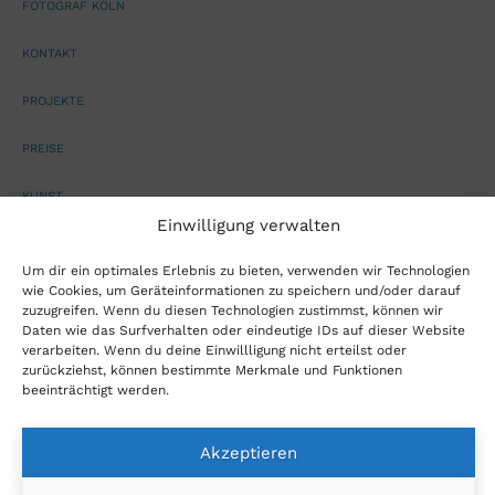
FOTOGRAF KÖLN
KONTAKT
PROJEKTE
PREISE
KUNST
Einwilligung verwalten
TOM LANE
Um dir ein optimales Erlebnis zu bieten, verwenden wir Technologien
wie Cookies, um Geräteinformationen zu speichern und/oder darauf
AGB
zuzugreifen. Wenn du diesen Technologien zustimmst, können wir
Daten wie das Surfverhalten oder eindeutige IDs auf dieser Website
DATENSCHUTZERKLÄRUNG
verarbeiten. Wenn du deine Einwillligung nicht erteilst oder
zurückziehst, können bestimmte Merkmale und Funktionen
IMPRESSUM
beeinträchtigt werden.
BLOG
Akzeptieren
DOWNLOADS